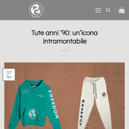
Salta
ai
contenuti
Tute anni ’90: un’icona
intramontabile
07
Apr